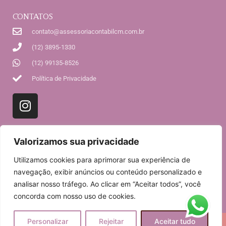
CONTATOS
contato@assessoriacontabilcm.com.br
(12) 3895-1330
(12) 99135-8526
Política de Privacidade
ENDEREÇO
Valorizamos sua privacidade
Rua Pernambuco, 46 - sala 8 - 2º andar,
Barra Velha, Ilhabela - SP,
Utilizamos cookies para aprimorar sua experiência de
CEP 11630-053
navegação, exibir anúncios ou conteúdo personalizado e
VER NO MAPA
analisar nosso tráfego. Ao clicar em “Aceitar todos”, você
concorda com nosso uso de cookies.
Personalizar
Rejeitar
Aceitar tudo