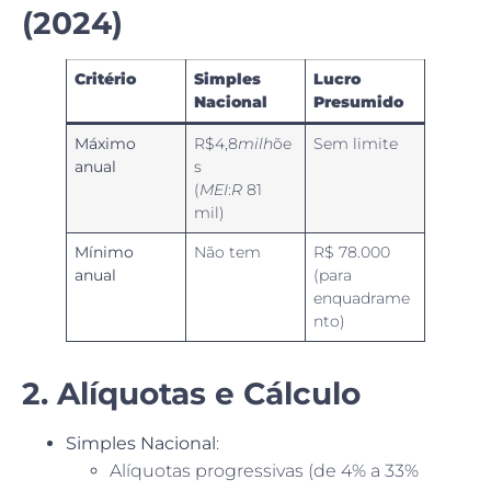
(2024)
Critério
Simples
Lucro
Nacional
Presumido
Máximo
R$4,8
milh
õe
Sem limite
anual
s
(
MEI
:
R
81
mil)
Mínimo
Não tem
R$ 78.000
anual
(para
enquadrame
nto)
2. Alíquotas e Cálculo
Simples Nacional
:
Alíquotas progressivas (de 4% a 33%